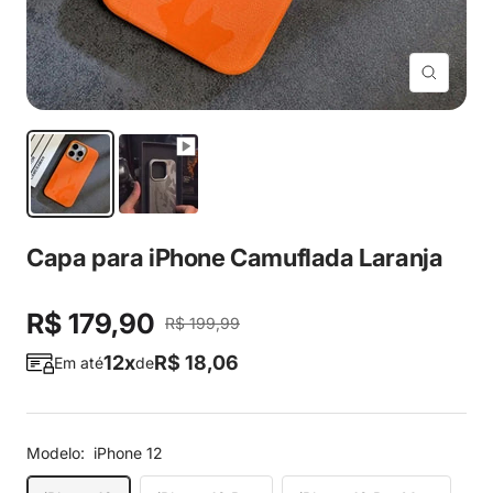
Zoom
Capa para iPhone Camuflada Laranja
Preço
R$ 179,90
Preço
R$ 199,99
normal
12x
R$ 18,06
promocional
Em até
de
Modelo:
iPhone 12