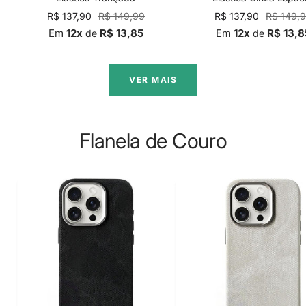
Preço
Preço
Preço
Preço
R$ 137,90
R$ 149,99
R$ 137,90
R$ 149,
promocional
normal
promocional
normal
Em
12x
R$ 13,85
Em
12x
R$ 13,8
de
de
VER MAIS
Flanela de Couro