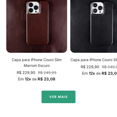
Capa para iPhone Couro Slim
Capa para iPhone Couro Sl
Marrom Escuro
Preço
Preço
R$ 229,90
R$ 249,
Preço
Preço
R$ 229,90
R$ 249,99
promocional
normal
Em
12x
R$ 23,
de
promocional
normal
Em
12x
R$ 23,08
de
VER MAIS