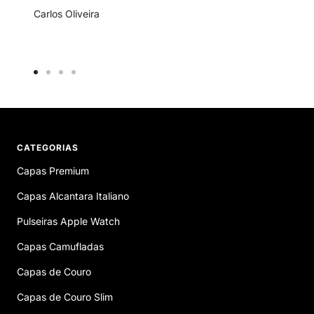
Carlos Oliveira
Ir
Ir
Ir
Ir
ao
ao
ao
ao
slide
slide
slide
slide
1
2
3
4
CATEGORIAS
Capas Premium
Capas Alcantara Italiano
Pulseiras Apple Watch
Capas Camufladas
Capas de Couro
Capas de Couro Slim