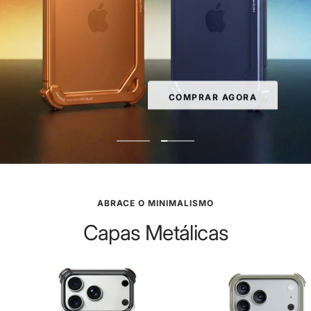
COMPRAR AGORA
Ir
Ir
ao
ao
slide
slide
1
2
ABRACE O MINIMALISMO
Capas Metálicas