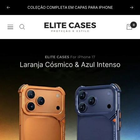
Pular
COLEÇÃO COMPLETA EM CAPAS PARA IPHONE
Anterior
Próx
para
o
conteúdo
Elite
0
Navegação
Cases