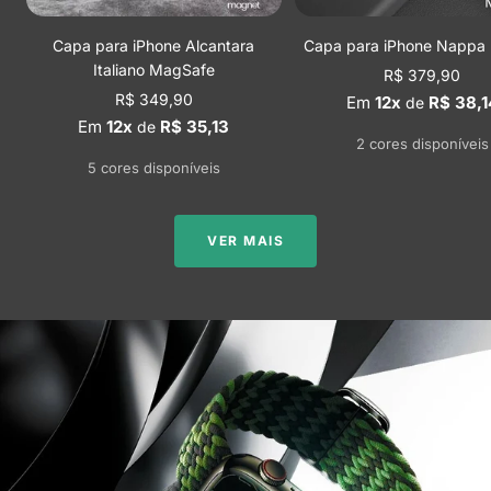
Capa para iPhone Alcantara
Capa para iPhone Nappa I
Italiano MagSafe
Preço
R$ 379,90
Preço
R$ 349,90
promocional
Em
12x
R$ 38,1
de
promocional
Em
12x
R$ 35,13
de
2 cores disponíveis
5 cores disponíveis
VER MAIS