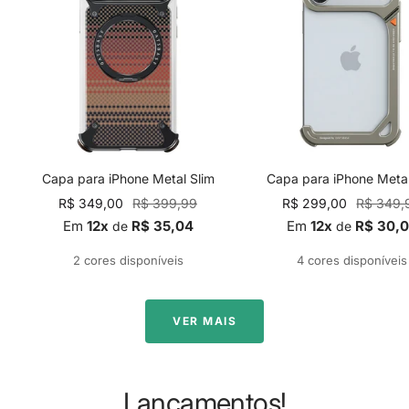
Capa para iPhone Metal Slim
Capa para iPhone Meta
Preço
Preço
Preço
Preço
R$ 349,00
R$ 399,99
R$ 299,00
R$ 349,
promocional
normal
promocional
normal
Em
12x
R$ 35,04
Em
12x
R$ 30,
de
de
2 cores disponíveis
4 cores disponíveis
VER MAIS
Lançamentos!