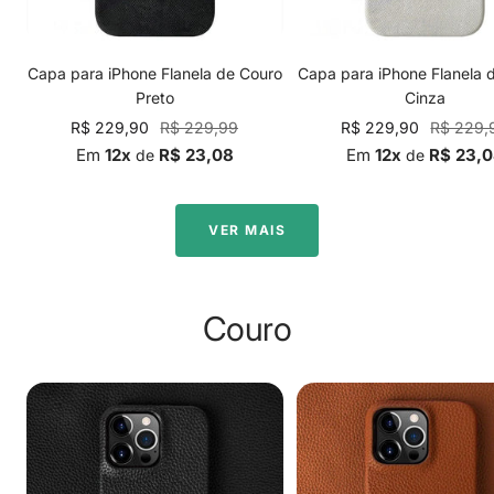
Capa para iPhone Flanela de Couro
Capa para iPhone Flanela 
Preto
Cinza
Preço
Preço
Preço
Preço
R$ 229,90
R$ 229,99
R$ 229,90
R$ 229,
promocional
normal
promocional
normal
Em
12x
R$ 23,08
Em
12x
R$ 23,
de
de
VER MAIS
Couro