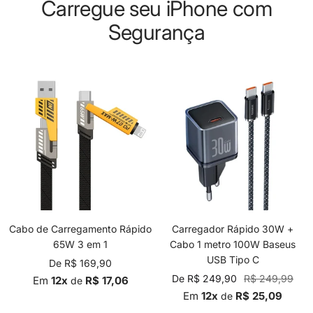
Carregue seu iPhone com
Segurança
Cabo de Carregamento Rápido
Carregador Rápido 30W +
65W 3 em 1
Cabo 1 metro 100W Baseus
USB Tipo C
Preço
De R$ 169,90
Preço
Preço
De R$ 249,90
R$ 249,99
promocional
Em
12x
R$ 17,06
de
promocional
normal
Em
12x
R$ 25,09
de