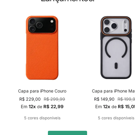
Capa para iPhone Couro
Capa para iPhone Ma
Preço
Preço
Preço
Preço
R$ 229,00
R$ 299,99
R$ 149,90
R$ 199,
promocional
normal
promocional
normal
Em
12x
R$ 22,99
Em
12x
R$ 15,0
de
de
5 cores disponíveis
5 cores disponíveis